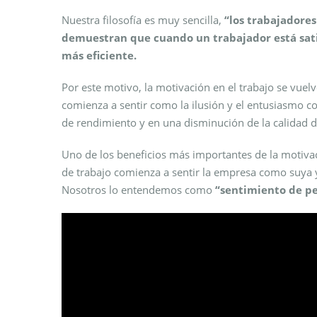
Nuestra filosofía es muy sencilla,
“los trabajadores 
demuestran que cuando un trabajador está sati
más eficiente.
Por este motivo, la motivación en el trabajo se vue
comienza a sentir como la ilusión y el entusiasmo c
de rendimiento y en una disminución de la calidad d
Uno de los beneficios más importantes de la motiva
de trabajo comienza a sentir la empresa como suya y
Nosotros lo entendemos como
“sentimiento de pe