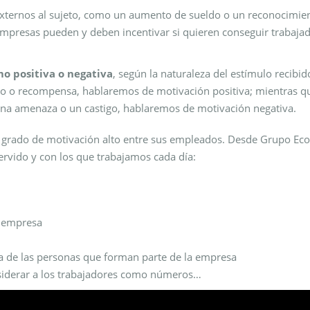
 externos al sujeto, como un aumento de sueldo o un reconocimie
 empresas pueden y deben incentivar si quieren conseguir trabaja
mo positiva o negativa
, según la naturaleza del estímulo recibido
o o recompensa, hablaremos de motivación positiva; mientras qu
 una amenaza o un castigo, hablaremos de motivación negativa.
 grado de motivación alto entre sus empleados. Desde Grupo Ecot
rvido y con los que trabajamos cada día:
a empresa
 de las personas que forman parte de la empresa
siderar a los trabajadores como números…