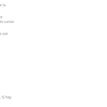
e la
se
e contar
e son
 Si hay