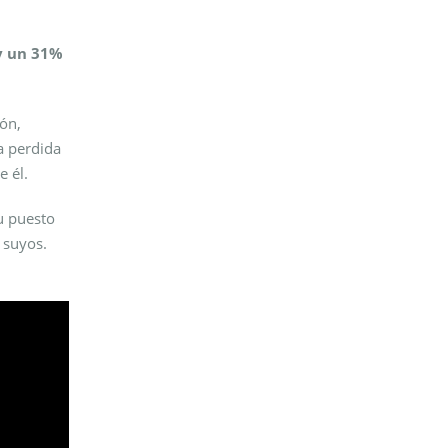
y un 31%
ión,
a perdida
e él.
u puesto
 suyos.