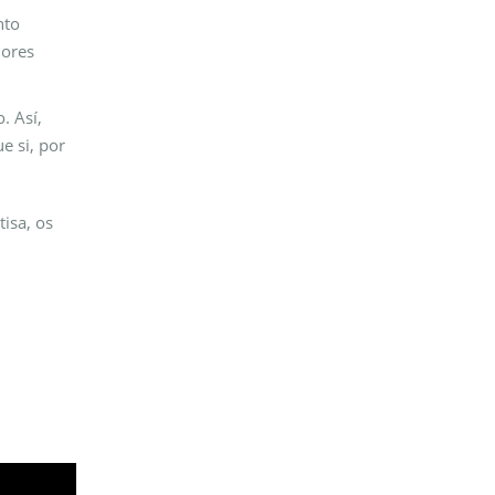
nto
dores
. Así,
e si, por
isa, os